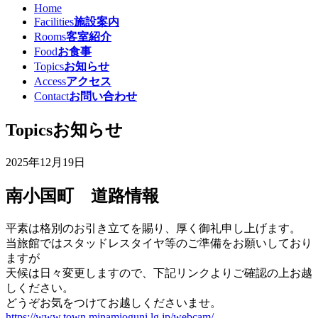
Home
Facilities
施設案内
Rooms
客室紹介
Food
お食事
Topics
お知らせ
Access
アクセス
Contact
お問い合わせ
Topics
お知らせ
2025年12月19日
南小国町 道路情報
平素は格別のお引き立てを賜り、厚く御礼申し上げます。
当旅館ではスタッドレスタイヤ等のご準備をお願いしており
ますが
天候は日々変更しますので、下記リンクよりご確認の上お越
しください。
どうぞお気をつけてお越しくださいませ。
https://www.town.minamioguni.lg.jp/webcam/