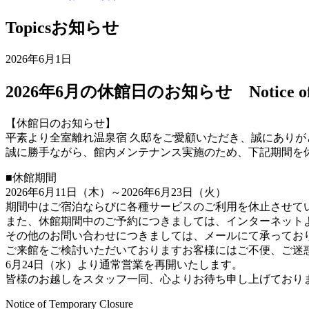
Topics
お知らせ
2026年6月1日
2026年6月の休館日のお知らせ Notice of Clos
【休館日のお知らせ】
平素より全室離れ温泉宿 久邸をご愛顧いただき、誠にありが
誠に勝手ながら、館内メンテナンス実施のため、下記期間を
■休館期間
2026年6月11日（木）～2026年6月23日（火）
期間中はご宿泊ならびに各種サービスのご利用を休止させて
また、休館期間中のご予約につきましては、インターネット
その他のお問い合わせにつきましては、メールにて承ってお
ご来館をご検討いただいておりますお客様にはご不便、ご迷
6月24日（水）より通常営業を再開いたします。
皆様のお越しをスタッフ一同、心よりお待ち申し上げており
Notice of Temporary Closure