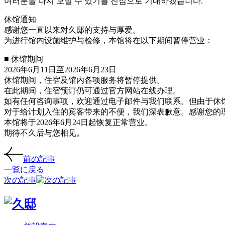
여러분을 다시 모실 수 있기를 진심으로 기대하겠습니다.
休馆通知
感谢您一直以来对久邸的支持与厚爱。
为进行馆内设施维护与检修，本馆将在以下期间暂停营业：
■ 休馆期间
2026年6月11日至2026年6月23日
休馆期间，住宿及馆内各项服务将暂停提供。
在此期间，住宿预订仍可通过官方网站在线办理。
如有任何咨询事项，欢迎通过电子邮件与我们联系。但由于休
对于给计划入住的宾客带来的不便，我们深表歉意。感谢您的
本馆将于2026年6月24日起恢复正常营业。
期待不久后与您相见。
前の記事
一覧に戻る
次の記事